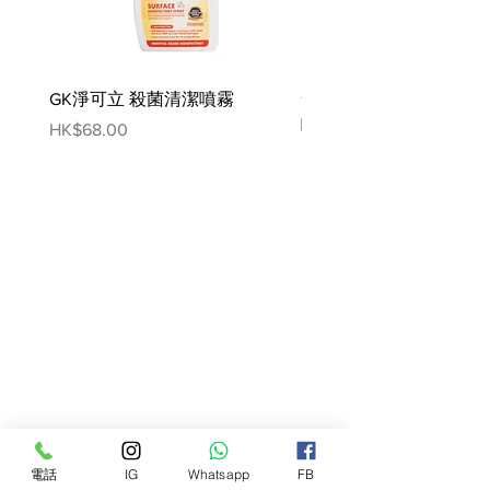
GK淨可立 殺菌清潔噴霧
梵美樂 免過水寵物殺菌
噴霧
Price
HK$68.00
Price
HK$78.00
電話
IG
Whatsapp
FB