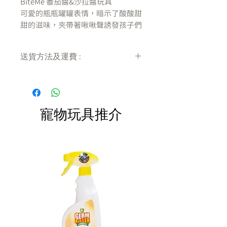
BiteMe 番茄醬&沙拉醬玩具
可愛的瓶瓶罐罐表情，暗示了酸酸甜
甜的滋味，夾帶著啾啾聲誘發孩子們
的興趣，
除了啃咬之外還能與孩子拔河，增加
送貨方法及運費 :
狗狗的自信心及優越感。
付款後會收到確定電郵回覆，訂單會在
出口地:
7天內以指定方式送達。
韓國
運費會以網上系統計算，會包含在網上
訂單中( 無須到付)。消費滿$480 免運
寵物玩具推介
費。
材質
聚酯纖維
我們建議冷水洗滌。