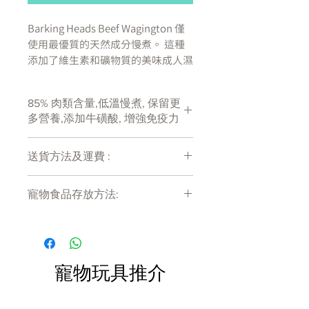
Barking Heads Beef Wagington 僅
使用最優質的天然成分慢煮。 這種
添加了維生素和礦物質的美味成人濕
食食譜含有 85% 的草飼牛肉，還有
什麼更好的……它也不含穀物！ 混
85% 肉類含量,低溫慢煮, 保留更
合了非常美味的花園蔬菜和香草，這
多營養,添加牛磺酸, 增強免疫力
頓肉食會讓尾巴搖擺不定！
送貨方法及運費 :
含有 85% 的草飼牛肉
餵養快樂、健康的狗所需的一切
付款後會收到確定電郵回覆，訂單會在
天然成分 - 不含人工色素、香料
寵物食品存放方法:
7天內以指定方式送達。
和防腐劑
運費會以網上系統計算，會包含在網上
慢煮至完美
產品需儲存於陰涼乾爽處。開封後請盡
訂單中( 無須到付)。消費滿$480 免運
快於限期內食用完畢。
添加維生素和礦物質
費。
無穀食譜
寵物玩具推介
產地:
英國