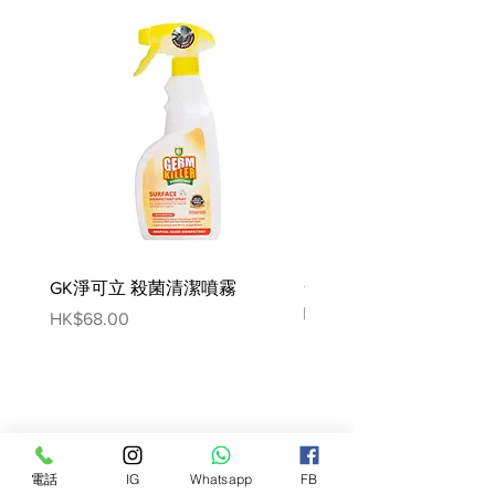
成分：
85% 牛肉包括 – 新鮮去骨牛肉
(60%)、牛肉湯 (25%)、鷹嘴豆、歐
洲防風草、菠菜、蘋果、橙子、葵花
籽油、鮭魚油、海藻、琉森、歐芹、
芹菜、菊苣根、肉桂 , 薑黃, 大料, 礦
物質
營養分析:
粗蛋白質 10%、粗脂肪 7%、粗纖維
0.6%、粗灰分 2%、水分 79%
GK淨可立 殺菌清潔噴霧
梵美樂 免過水寵物殺菌
營養添加劑（每公斤）：
噴霧
Price
HK$68.00
維生素：維生素 D3 450 IU，維生素
Price
HK$78.00
E（DL-α-生育酚乙酸酯）40 毫克
微量元素：
氧化鋅形式的鋅 30mg、氧化錳 (ll)
形式的錳 2mg、五水硫酸銅形式的
電話
IG
Whatsapp
FB
銅 0.4mg、無水碘酸鈣形式的碘