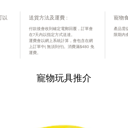
Crude 
Moistu
可以
送貨方法及運費 :
寵物食
Ash灰質
Crude 
付款後會收到確定電郵回覆，訂單會
產品需
Crude 
在7天內以指定方式送達。
限期內
Calori
運費會以網上系統計算，會包含在網
上訂單中( 無須到付)。消費滿$480 免
運費。
不含味
寵物玩具推介