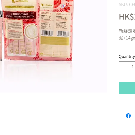
SKU: CF
HK$
新鮮走
泥
(14gx
Quantity
新鮮走
香
藍背三
富天然D
康
內含補
藜麥 -
氣。
植物性薄
營養分析