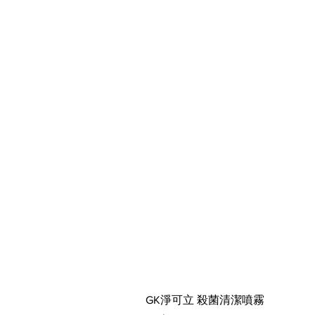
GK淨可立 殺菌清潔噴霧