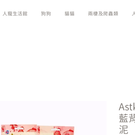
人寵生活館
狗狗
貓貓
兩棲及爬蟲類
As
藍
泥