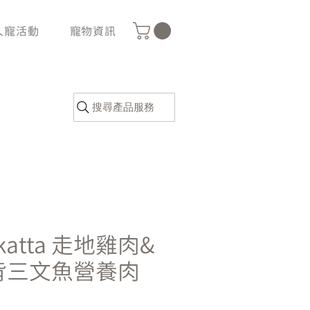
人寵活動
寵物資訊
搜尋產品服務
tkatta 走地雞肉&
背三文魚營養肉