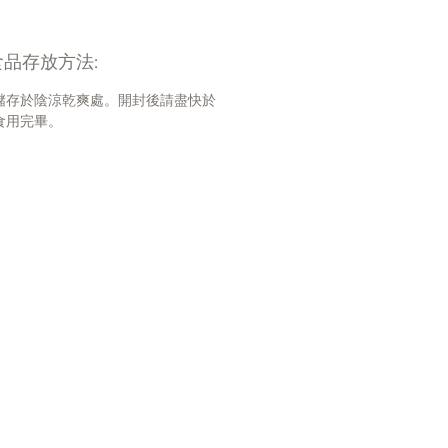
Protein蛋白質 55%
re 水份89%
品存放方法:
 3%
Fiber 粗纖維 2%
儲存於陰涼乾爽處。開封後請盡快於
Fat 粗脂肪 0.1%
食用完畢。
e卡路里(熱量) 48.89/100g
精，不含人造色素