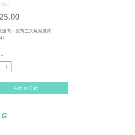
0165
Price
25.00
地雞肉＋藍背三文魚營養肉
4)
*
地雞肉–嚴選無激素走地雞，天然雞
文魚–熱量相比普通魚類較低，含豐
HA，EPA，OMEGA3 有益心臟健
Add to Cart
健配方
 含豐富膳食纖維，有助排便，消胃
荷纖維 – 能幫助貓貓排毛。
: