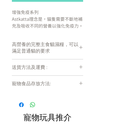
增強免疫系列
Astkatta理念是，貓隻需要不斷地補
充及吸收不同的營養以強化免疫力。
而強化免疫力主食配方是針對一般貓
隻日常食用而設計，可有效地提昇貓
高營養的完整主食貓濕糧，可以
隻的抵抗力。
滿足普通貓的要求
Astkatta Tuna & Chicken & Sea
Bream Complete cat Food (170G)
送貨方法及運費 :
白鰹吞拿雞肉海鱸強化免疫力主食配
付款後會收到確定電郵回覆，訂單會在
方
寵物食品存放方法:
7天內以指定方式送達。
白鰹吞拿魚 - 來自天然無污染大西
運費會以網上系統計算，會包含在網上
洋，含重金屬機會低，含DHA、
產品需儲存於陰涼乾爽處。開封後請盡
訂單中( 無須到付)。消費滿$480 免運
快於限期內食用完畢。
EPA、OMEGA3
費。
新鮮走地雞肉 - 無激素走地雞，有天
然雞香，挑戰貓隻味蕾
寵物玩具推介
海鱸魚肉塊 - 柔軟香甜，清香的魚香
吸引貓隻進食