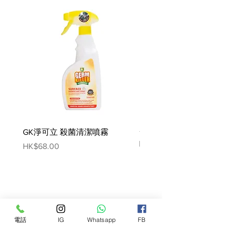
益生菌 - 幫助消化 增強抵抗力 強化
腸胃
人參粉 - 開胃提氣 補充元氣 增強免
疫力
海藻提取物- 抗衰老 抗氧化 抗腫
瘤 抗炎
GK淨可立 殺菌清潔噴霧
梵美樂 免過水寵物殺菌
噴霧
Price
HK$68.00
Price
HK$78.00
電話
IG
Whatsapp
FB