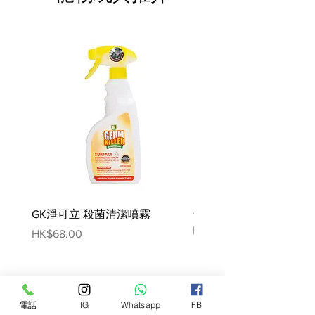
日常例子：
水煮蛋＆茶葉蛋，蛋黃與
蛋白的接觸面呈現灰綠色。
營養分析：
粗蛋白質(min)：11.7%
粗脂肪(min)：5.5%
粗纖維(max)：0.5%
灰分(max)：1.5%
水分(max)：80%
鈣(min)：1.8%
磷(min)：0.15%
代謝能：100kcal/100g
GK淨可立 殺菌清潔噴霧
梵美樂 免過水寵物殺菌
噴霧
其他資訊：
Price
HK$68.00
淨重：80g
Price
HK$78.00
製造日期：如罐底所示
保存期限：3年
保存方法：存放於陰涼處
電話
IG
Whatsapp
FB
注意事項：開封後需冷藏保存，並於