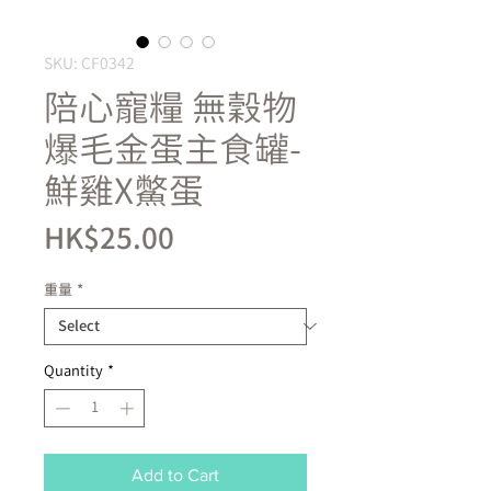
SKU: CF0342
陪心寵糧 無穀物
爆毛金蛋主食罐-
鮮雞X鱉蛋
Price
HK$25.00
重量
*
Quantity
*
Add to Cart