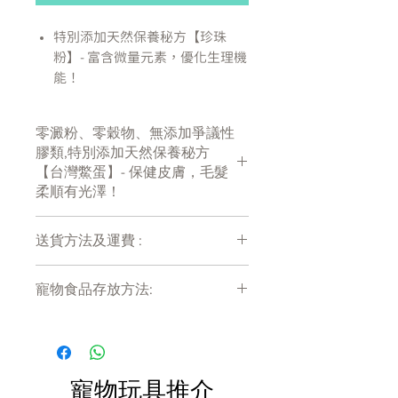
特別添加天然保養秘方【珍珠
粉】- 富含微量元素，優化生理機
能！
嚴選珍貴食材！讓貓貓享受帝王
般的尊爵響宴
零澱粉、零穀物、無添加爭議性
零澱粉、零穀物、低磷、無添加
膠類,特別添加天然保養秘方
爭議性膠類
【台灣鱉蛋】- 保健皮膚，毛髮
符合AAFCO&NRC建議之營養標
柔順有光澤！
準
全齡貓適用
送貨方法及運費 :
*鱉蛋
罐部分內容物表層會呈現出灰
付款後會收到確定電郵回覆，訂單會在
綠色，為正常現象，可放心讓毛孩食
寵物食品存放方法:
7天內以指定方式送達。
用。
運費會以網上系統計算，會包含在網上
產品需儲存於陰涼乾爽處。開封後請盡
主要是因為蛋白中的硫化物與蛋黃中
訂單中( 無須到付)。消費滿$480 免運
快於限期內食用完畢。
的鐵質反應成硫化亞鐵，
費。
隨著加熱時長和溫度高低，灰綠色會
越明顯。
寵物玩具推介