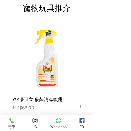
紅蘿蔔、毛豆仁、亞麻籽粉、葵花籽
寵物玩具推介
油、熬煮高湯
台灣在地製造
營養分析:
熱量：297.4 Kcal
蛋白質：10.7g
脂肪：25.1g
飽式脂肪：10g
反式脂肪：0g
碳水化合物：6.5g
鈉:68mg
GK淨可立 殺菌清潔噴霧
梵美樂 免過水寵物殺菌
本產品全齡犬貓皆可食用
噴霧
Price
HK$68.00
食用方式：
Price
HK$78.00
即開即食，不須加熱
建議作為鮮食輔助食用
電話
IG
Whatsapp
FB