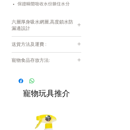
保證瞬間吸收水份鎖住水分
瞬間乾爽控制氣味
保持空氣清新
六層厚身吸水網層,高度鎖水防
全方位應付多處滲漏
漏邊設計
更易訓練犬隻於室內正確地方如
廁
送貨方法及運費 :
潔淨無痕
付款後會收到確定電郵回覆，訂單會在
寵物食品存放方法:
7天內以指定方式送達。
產地
中國
運費會以網上系統計算，會包含在網上
產品需儲存於陰涼乾爽處。開封後請盡
訂單中( 無須到付)。消費滿$800 免運
快於限期內食用完畢。
費。
寵物玩具推介