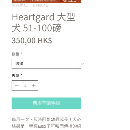
庫存單位： DM0045
Heartgard 大型
犬 51-100磅
價
350,00 HK$
格
數量
*
數量
*
新增至購物車
每月一次，及時阻斷幼蟲成長！犬心
絲蟲是一種經由蚊子叮咬而傳播的線