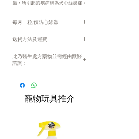
蟲，所引起的疾病稱為犬心絲蟲症。
成蟲呈白色線狀，寄生在狗狗的心
臟、肺臟和相關血管中，
每月一粒,預防心絲蟲
在犬隻體內存活時間約為5-7年，會
破壞心肺組織，影響血液循環，進而
損害其他器官。
送貨方法及運費 :
付款後會收到確定電郵回覆，訂單會在
預防之前的注意事項：
此乃醫生處方藥物並需經由獸醫
7天內以指定方式送達。
初次用藥，需先諮詢獸醫師並進
諮詢：
運費會以網上系統計算，會包含在網上
行篩檢：為了幫狗狗建立完善的
訂單中( 無須到付)。消費滿$380 免運
心絲蟲預防計畫．獸醫師必須和
此乃醫生處方藥物，需經由註冊獸醫諮
費。
詢開出。結帳後，我們的客戶服務團隊
飼主討論過往的預防史，若飼主
將會與您聯絡。 如有查詢客戶可以
沒有定期幫狗狗進行心絲蟲預
WhatsApp 我們： 9889 7793 。 為確
防，或從未使用預防藥，建議在
寵物玩具推介
保你的寵物適合使用以上藥物，客戶需
處方心絲蟲預防藥之前，先進行
要聯絡我們出示醫生處方或聯絡我們的
篩檢。
獸醫網上諮詢，得到獸醫證明允許後方
七月齡以下的狗狗：可直接開始
可購買。
（或持續）每個月定期使用預防
藥；心絲蟲篩檢的時間則在第一
次給予預防藥的六個月後。