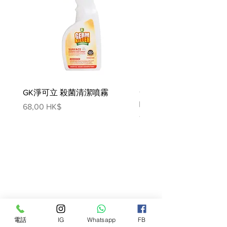
七月齡以上的狗狗：第一次給予
預防藥之前應該做心絲蟲抗原和
微絲蟲的篩檢，以利獸醫師依據
結果，擬定防治計畫。每月定期
用藥，持續達到預防效果！
定期篩檢之必要：每年定期篩檢
是必要的，確保早期診斷感染，
GK淨可立 殺菌清潔噴霧
梵美樂 免過水寵物殺菌
及時提供治療，降低心絲蟲對心
肺的傷害。
噴霧
價格
68,00 HK$
價格
78,00 HK$
優點:
高度有效預防心絲蟲
方便和美味咀嚼片，方便管理
乾淨整潔智能盾敷貼簡化了應用
程序
美味的牛肉味，因此多數狗會吃
容量：
1盒6粒
電話
IG
Whatsapp
FB