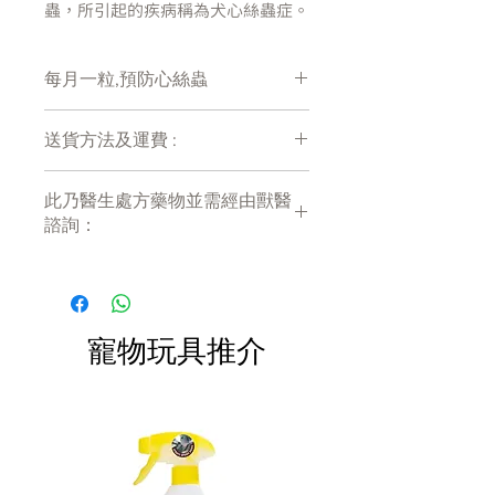
蟲，所引起的疾病稱為犬心絲蟲症。
成蟲呈白色線狀，寄生在狗狗的心
臟、肺臟和相關血管中，
每月一粒,預防心絲蟲
在犬隻體內存活時間約為5-7年，會
破壞心肺組織，影響血液循環，進而
損害其他器官。
送貨方法及運費 :
付款後會收到確定電郵回覆，訂單會在
預防之前的注意事項：
此乃醫生處方藥物並需經由獸醫
7天內以指定方式送達。
初次用藥，需先諮詢獸醫師並進
諮詢：
運費會以網上系統計算，會包含在網上
行篩檢：為了幫狗狗建立完善的
訂單中( 無須到付)。消費滿$380 免運
心絲蟲預防計畫．獸醫師必須和
此乃醫生處方藥物，需經由註冊獸醫諮
費。
詢開出。結帳後，我們的客戶服務團隊
飼主討論過往的預防史，若飼主
將會與您聯絡。 如有查詢客戶可以
沒有定期幫狗狗進行心絲蟲預
WhatsApp 我們： 9889 7793 。 為確
防，或從未使用預防藥，建議在
寵物玩具推介
保你的寵物適合使用以上藥物，客戶需
處方心絲蟲預防藥之前，先進行
要聯絡我們出示醫生處方或聯絡我們的
篩檢。
獸醫網上諮詢，得到獸醫證明允許後方
七月齡以下的狗狗：可直接開始
可購買。
（或持續）每個月定期使用預防
藥；心絲蟲篩檢的時間則在第一
次給予預防藥的六個月後。