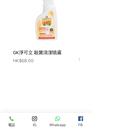
七月齡以上的狗狗：第一次給予
預防藥之前應該做心絲蟲抗原和
微絲蟲的篩檢，以利獸醫師依據
結果，擬定防治計畫。每月定期
用藥，持續達到預防效果！
定期篩檢之必要：每年定期篩檢
是必要的，確保早期診斷感染，
GK淨可立 殺菌清潔噴霧
梵美樂 免過水寵物殺菌
及時提供治療，降低心絲蟲對心
肺的傷害。
噴霧
Price
HK$68.00
Price
HK$78.00
優點:
高度有效預防心絲蟲
方便和美味咀嚼片，方便管理
乾淨整潔智能盾敷貼簡化了應用
程序
美味的牛肉味，因此多數狗會吃
容量：
1盒6粒
電話
IG
Whatsapp
FB