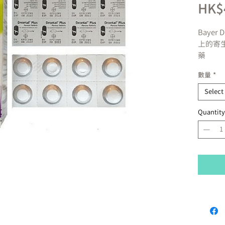
HK$
Bayer D
上的寄
藥
僅食一
數量
*
付以下
1.Rou
Select
常見於
Quantity
2.Hoo
常見於
3.Whip
常見於
4.Tape
蟲屬病
常見於
餵食方法
只需服