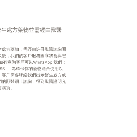
絛蟲等多種寄生蟲，成犬每
3
個月
次，效果極佳，而且安全性高，即
母犬亦可放心服用！
醫生處方藥物並需經由獸醫
吞服，亦可以肉或食物包裹，於日
：
中服用。
生處方藥物，需經由註冊獸醫諮詢開
:
帳後，我們的客戶服務團隊將會與您
)
每天食量
(
錠
)
如有查詢客戶可以WhatsApp 我們：
1/4
錠
 7793 。 為確保你的寵物適合使用以
1/2
錠
，客戶需要聯絡我們出示醫生處方或
1
錠
們的獸醫網上諮詢，得到獸醫證明允
G
2
錠
可購買。
G
3
錠
G
4
錠
生處方藥物，需由註冊獸醫開出：
獸醫會為客戶提供網上諮詢， 客戶
tsApp 我們： 9889 7793 ， 確保