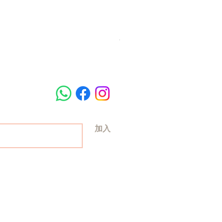
梵美樂 免過水寵物殺菌潔膚
Price
HK$78.00
加入
© 2024 by Hey ! Hooman Ltd