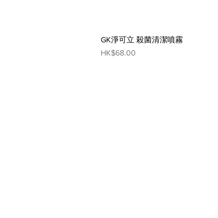
GK淨可立 殺菌清潔噴霧
Price
HK$68.00
網頁指南
人寵生活館
狗狗
貓貓
寵物超市
狗狗市集
貓貓市
輕食共享
狗狗美容
貓貓美
生物探索館
狗狗藥妝
貓貓藥
寵物美容
人寵俱樂部
寵物藥妝
聯絡我們
寵物資訊
訂閱 Ho