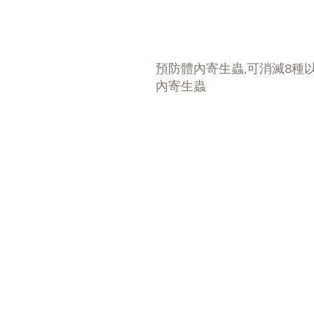
預防體內寄生蟲,可消滅8種
內寄生蟲