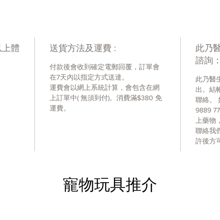
鞭蟲、
驅蟲一
使懷孕
以上體
送貨方法及運費 :
此乃
可直接
諮詢
常飲食
付款後會收到確定電郵回覆，訂單會
在7天內以指定方式送達。
此乃醫
餵食份量
運費會以網上系統計算，會包含在網
出。結
體重
(KG
上訂單中( 無須到付)。消費滿$380 免
聯絡。 
0.5-2KG
運費。
9889
2-5KG
上藥物
5-10KG
聯絡我
10-20K
許後方
20-30K
30-40K
寵物玩具推介
此乃醫
我們的
可以Wha