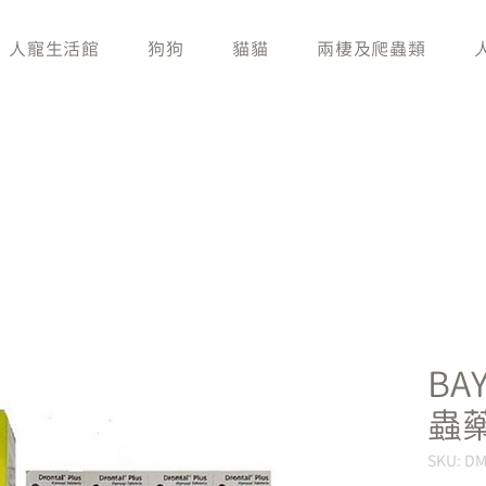
人寵生活館
狗狗
貓貓
兩棲及爬蟲類
BAY
蟲藥
SKU: D