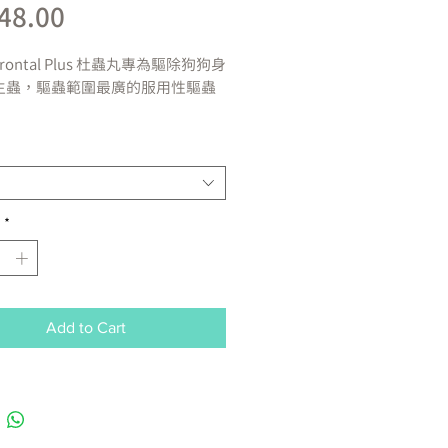
Price
48.00
rontal Plus
杜蟲丸專為驅除狗狗身
生蟲，驅蟲範圍最廣的服用性驅蟲
次，即可對抗所有寄生蟲，
有效對
的寄生蟲：
ndworm
蛔蟲
成犬或發育中的幼犬
*
kworm
鉤蟲
(
鉤蟲病、犬鉤口線蟲
)
成犬
worm
鞭蟲
成犬
worm
絛蟲
(
細粒棘球絛蟲病、帶絛
Add to Cart
、复孔絛蟲病
)
成犬或發育中的幼犬
:
用一次即可驅除體內蛔蟲、鉤蟲、